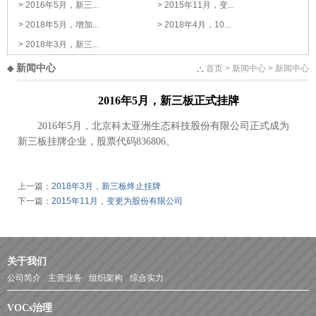
> 2016年5月，新三...
> 2015年11月，变...
> 2018年5月，增加...
> 2018年4月，10...
> 2018年3月，新三...
新闻中心
◆
首页
> 新闻中心 > 新闻中心
2016年5月，新三板正式挂牌
2016年5月，北京科太亚洲生态科技股份有限公司正式成为
新三板挂牌企业，股票代码836806。
上一篇：
2018年3月，新三板终止挂牌
下一篇：
2015年11月，变更为股份有限公司
关于我们
公司简介
主营业务
组织架构
综合实力
VOCs治理